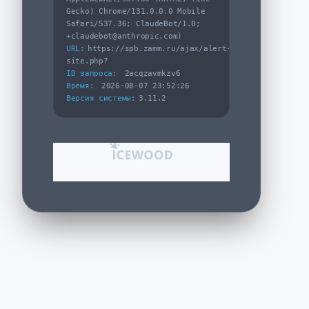
Gecko) Chrome/131.0.0.0 Mobile
Safari/537.36; ClaudeBot/1.0;
+claudebot@anthropic.com)
URL:
https://spb.zamm.ru/ajax/alert-
site.php?
ID запроса:
2acqzavmkzv6
Время:
2026-08-07 23:52:26
Версия системы:
3.11.2
Email
Telegram
Артикул:
ПС-К-28483
Стол Экспо ТР 1 ящик (Тип 3) с пропусками,
кабель-каналом (Д-041)
38 350 ₽
Изготовим для вас в течение 14 дней