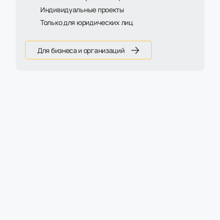
Индивидуальные проекты
Только для юридических лиц
Для бизнеса и организаций
Артикул:
БН-3535-К - Newtone yellow
Пуф Боно 35х35К
9 100 ₽
Срок поставки уточнять у менеджера