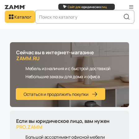
Сайт для
юридических
лиц
Добро пожаловать в
Каталог
ZAMM.RU
Главная
Каталог
Мягкая мебель
Пуфы
Пуф Боно 35х35К
Сейчас вы в интернет-магазине
ZAMM.RU
Новинка
Мебель из наличия и с быстрой доставкой
Небольшие заказы для дома и офиса
Остаться и продолжить покупки
Если вы юридическое лицо, вам нужен
PRO.ZAMM
Большой ассортимент офисной мебели